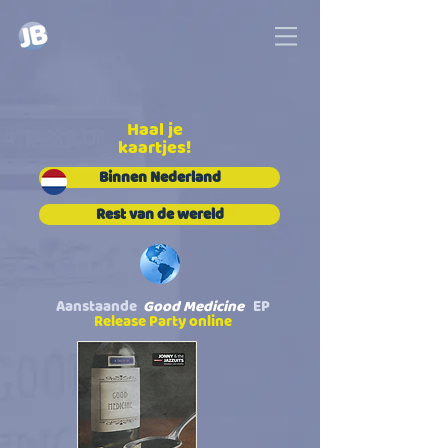
Haal je
kaartjes!
Binnen Nederland
Rest van de wereld
Aanstaande
Good Medicine
EP
Release Party online